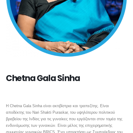
Chetna Gala Sinha
FOUNDER / CHAIR OF MANN DESHI BANK & MANN DESHI
FOUNDATION
Η Chetna Gala Sinha είναι ακτιβίστρια και τραπεζίτης. Είναι
αποδέκτης του Nari Shakti Puraskar, του υψηλότερου πολιτικού
βραβείου της Ινδίας για τις γυναίκες που εργάζονται στον τομέα της
ενδυνάμωσης των γυναικών. Είναι μέλος της επιχειρηματικής
συμμαχίας γυναικών BRICS. Έχει υπηρετήσει ως Συμπρόεδρος του