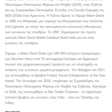
Παγκόσμιου Οικονομικού Φόρουμ στο Νταβός (2018), στην Ελβετία
και ως Συμπρόεδρος Οικονομικής Ένταξης στη Σύνοδο Κορυφής του
W20 (2018) στην Αργεντινή. Η Τσέτνα ίδρυσε το Ίδρυμα Mann Deshi
το 1996 στο Mhaswad, μια περιοχή της Μαχαράστρα που πλήττεται
από ξηρασία, με στόχο την οικονομική και κοινωνική ενδυνάμωση
των γυναικών της υπαίθρου. Το 1997, δημιούργησε την πρώτη
τράπεζα Mann Deshi Mahila Sahakari Bank-India για και από
γυναίκες της υπαίθρου.
Σήμερα, η Mann Deshi Bank έχει 100.000 κατόχους λογαριασμών,
έχει δανείσει πάνω από 70 εκατομμύρια δολάρια και δημιουργεί
τακτικά νέα χρηματοοικονομικά προϊόντα για να υποστηρίξει τις
ανάγκες των γυναικών μικροεπιχειρηματιών. Τον Νοέμβριο του 2017,
της απονεμήθηκε το βραβείο Forbes Social Entrepreneurs of the Year
Award. Τον Ιανουάριο του 2018, υπηρέτησε ως Συμπρόεδρος του
Παγκόσμιου Οικονομικού Φόρουμ στο Νταβός της Ελβετίας. Αργότερα
το 2018, της απονεμήθηκε το Nari Shakti Puraskar – το υψηλότερο
πολιτικό βραβείο για γυναίκες στην Ινδία – από τον Πρόεδρο της
Ινδίας.