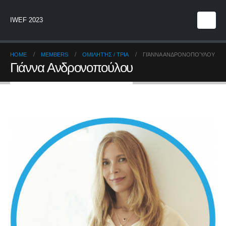
IWEF 2023
HOME
MEMBERS
ΟΜΙΛΗΤΉΣ / ΤΡΙΑ
ΓΙΆΝΝΑ ΑΝΔΡΟΝΟΠΟΎΛΟΥ
Γιάννα Ανδρονοπούλου