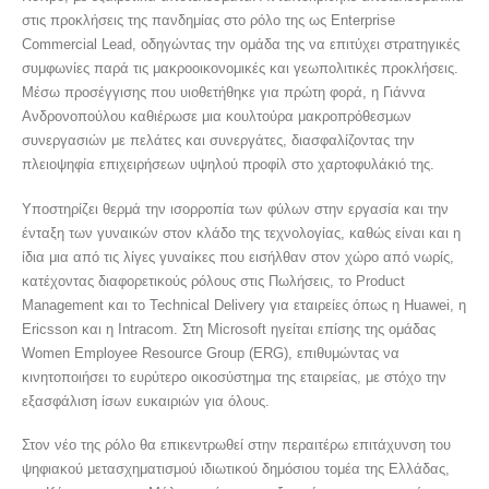
στις προκλήσεις της πανδημίας στο ρόλο της ως Enterprise
Commercial Lead, οδηγώντας την ομάδα της να επιτύχει στρατηγικές
συμφωνίες παρά τις μακροοικονομικές και γεωπολιτικές προκλήσεις.
Μέσω προσέγγισης που υιοθετήθηκε για πρώτη φορά, η Γιάννα
Ανδρονοπούλου καθιέρωσε μια κουλτούρα μακροπρόθεσμων
συνεργασιών με πελάτες και συνεργάτες, διασφαλίζοντας την
πλειοψηφία επιχειρήσεων υψηλού προφίλ στο χαρτοφυλάκιό της.
Υποστηρίζει θερμά την ισορροπία των φύλων στην εργασία και την
ένταξη των γυναικών στον κλάδο της τεχνολογίας, καθώς είναι και η
ίδια μια από τις λίγες γυναίκες που εισήλθαν στον χώρο από νωρίς,
κατέχοντας διαφορετικούς ρόλους στις Πωλήσεις, το Product
Management και το Technical Delivery για εταιρείες όπως η Huawei, η
Ericsson και η Intracom. Στη Microsoft ηγείται επίσης της ομάδας
Women Employee Resource Group (ERG), επιθυμώντας να
κινητοποιήσει το ευρύτερο οικοσύστημα της εταιρείας, με στόχο την
εξασφάλιση ίσων ευκαιριών για όλους.
Στον νέο της ρόλο θα επικεντρωθεί στην περαιτέρω επιτάχυνση του
ψηφιακού μετασχηματισμού ιδιωτικού δημόσιου τομέα της Ελλάδας,