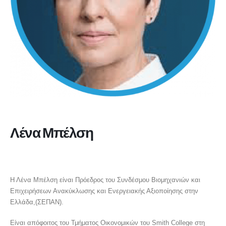
Λένα Μπέλση
ΠΡΟΕΔΡΟΣ ΤΟΥ ΣΥΝΔΕΣΜΟΥ ΒΙΟΜΗΧΑΝΙΩΝ ΚΑΙ ΕΠΙΧΕΙΡΗΣΕΩΝ
ΑΝΑΚΥΚΛΩΣΗΣ ΚΑΙ ΕΝΕΡΓΕΙΑΚΗΣ ΑΞΙΟΠΟΙΗΣΗΣ
Η Λένα Μπέλση είναι Πρόεδρος του Συνδέσμου Βιομηχανιών και
Επιχειρήσεων Ανακύκλωσης και Ενεργειακής Αξιοποίησης στην
Ελλάδα,(ΣΕΠΑΝ).
Είναι απόφοιτος του Τμήματος Οικονομικών του Smith College στη