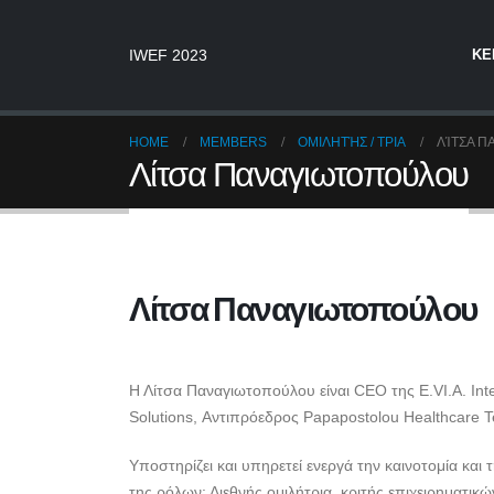
ΚΕ
IWEF 2023
HOME
MEMBERS
ΟΜΙΛΗΤΉΣ / ΤΡΙΑ
ΛΊΤΣΑ 
Λίτσα Παναγιωτοπούλου
Λίτσα Παναγιωτοπούλου
CEO E.VI.A. INTELLIGENT PERFORMANCE
Η Λίτσα Παναγιωτοπούλου είναι CEO της E.VI.A. Inte
Solutions, Αντιπρόεδρος Papapostolou Healthcare T
Υποστηρίζει και υπηρετεί ενεργά την καινοτομία κα
της ρόλων: Διεθνής ομιλήτρια, κριτής επιχειρηματικ