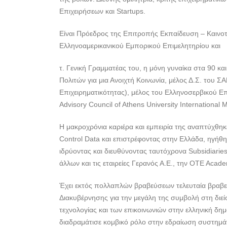
Επιχειρήσεων και Startups.
Είναι Πρόεδρος της Επιτροπής Εκπαίδευση – Καινοτο
Ελληνοαμερικανικού Εμπορικού Επιμελητηρίου και
τ. Γενική Γραμματέας του, η μόνη γυναίκα στα 90 κα
Πολιτών για μια Ανοιχτή Κοινωνία, μέλος Δ.Σ. του 
Επιχειρηματικότητας), μέλος του Ελληνοσερβικού Επ
Advisory Council of Athens University International 
Η μακροχρόνια καριέρα και εμπειρία της αναπτύχθη
Control Data και επιστρέφοντας στην Ελλάδα, ηγή
ιδρύοντας και διευθύνοντας ταυτόχρονα Subsidiaries
άλλων και τις εταιρείες Γερανός Α.Ε., την OTE Acad
Έχει εκτός πολλαπλών βραβεύσεων τελευταία βραβε
Διακυβέρνησης για την μεγάλη της συμβολή στη διε
τεχνολογίας και των επικοινωνιών στην ελληνική δημό
διαδραμάτισε κομβικό ρόλο στην εδραίωση συστημά