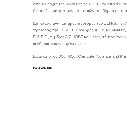
από τις αρχές της δεκαετίας του 1990, τα οποία είνα
διασυνδεσιμότητα των υπηρεσιών του δημοσίου τομέα
Επιπλέον, είναι Επίτιμος πρόεδρος του ΣΕΝ/Junior A
πρόεδρος της ΕΕΔΕ, τ. Πρόεδρος A.L.B.A University 
Ε.Α.Σ.Ε., τ. μέλος Δ.Σ. ΙΟΒΕ και μέλος σήμερα πολλώ
κερδοσκοπικών οργανώσεων.
Είναι κάτοχος BSc, MSc, Computer Science and Ma
FOLLOW ME