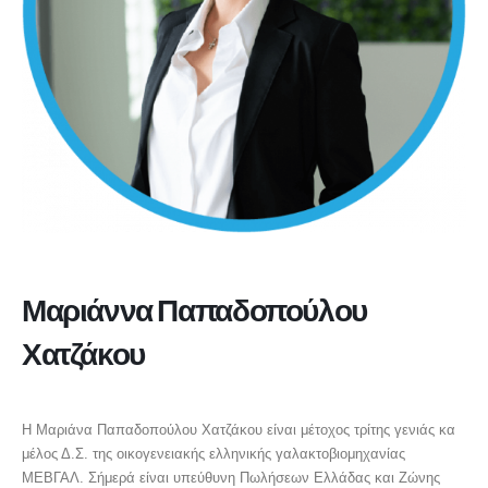
Μαριάννα Παπαδοπούλου
Χατζάκου
ΜΕΛΟΣ ΔΣ ΜΕΒΓΑΛ Α.Ε.
Η Μαριάνα Παπαδοπούλου Χατζάκου είναι μέτοχος τρίτης γενιάς κα
μέλος Δ.Σ. της οικογενειακής ελληνικής γαλακτοβιομηχανίας
ΜΕΒΓΑΛ. Σήμερά είναι υπεύθυνη Πωλήσεων Ελλάδας και Ζώνης