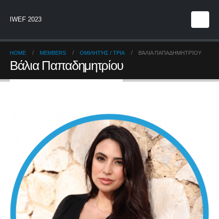
IWEF 2023
HOME
MEMBERS
ΟΜΙΛΗΤΉΣ / ΤΡΙΑ
ΒΆΛΙΑ ΠΑΠΑΔΗΜΗΤΡΊΟΥ
Βάλια Παπαδημητρίου