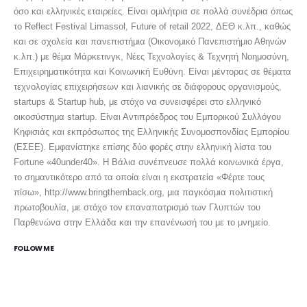
όσο και ελληνικές εταιρείες. Είναι ομιλήτρια σε πολλά συνέδρια όπως
το Reflect Festival Limassol, Future of retail 2022, ΔΕΘ κ.λπ., καθώς
και σε σχολεία και πανεπιστήμια (Οικονομικό Πανεπιστήμιο Αθηνών
κ.λπ.) με θέμα Μάρκετινγκ, Νέες Τεχνολογίες & Τεχνητή Νοημοσύνη,
Επιχειρηματικότητα και Κοινωνική Ευθύνη. Είναι μέντορας σε θέματα
τεχνολογίας επιχειρήσεων και λιανικής σε διάφορους οργανισμούς,
startups & Startup hub, με στόχο να συνεισφέρει στο ελληνικό
οικοσύστημα startup. Είναι Αντιπρόεδρος του Εμπορικού Συλλόγου
Κηφισιάς και εκπρόσωπος της Ελληνικής Συνομοσπονδίας Εμπορίου
(ΕΣΕΕ). Εμφανίστηκε επίσης δύο φορές στην ελληνική λίστα του
Fortune «40under40». Η Βάλια συνέπνευσε πολλά κοινωνικά έργα,
το σημαντικότερο από τα οποία είναι η εκστρατεία «Φέρτε τους
πίσω», http://www.bringthemback.org, μια παγκόσμια πολιτιστική
πρωτοβουλία, με στόχο τον επαναπατρισμό των Γλυπτών του
Παρθενώνα στην Ελλάδα και την επανένωσή του με το μνημείο.
FOLLOW ME