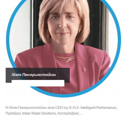
Λίτσα Παναγιωτοπούλου
CEO E.VI.A. INTELLIGENT PERFORMANCE
Η Λίτσα Παναγιωτοπούλου είναι CEO της E.VI.A. Intelligent Performance,
Πρόεδρος Intale Retail Solutions, Αντιπρόεδρος…