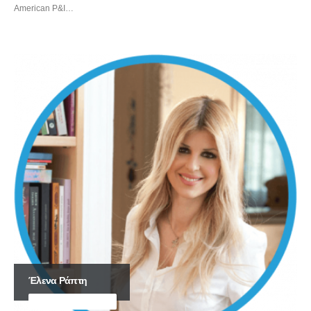
American P&I…
Έλενα Ράπτη
ΥΦΥΠΟΥΡΓΟΣ ΤΟΥΡΙΣΜΟΥ