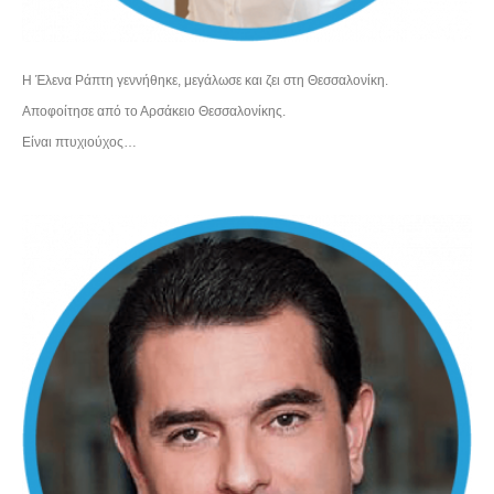
Η Έλενα Ράπτη γεννήθηκε, μεγάλωσε και ζει στη Θεσσαλονίκη.
Αποφοίτησε από το Αρσάκειο Θεσσαλονίκης.
Είναι πτυχιούχος…